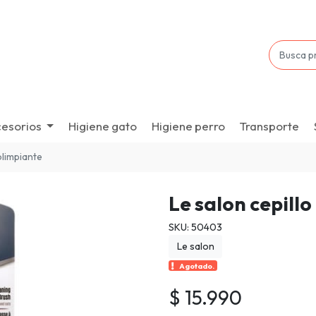
esorios
Higiene gato
Higiene perro
Transporte
olimpiante
Le salon cepill
SKU: 50403
Le salon
Agotado.
$ 15.990