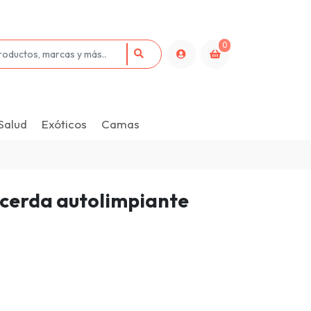
0
Salud
Exóticos
Camas
o cerda autolimpiante