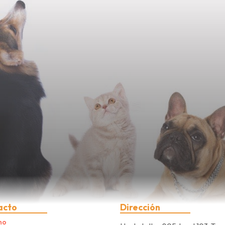
acto
Dirección
no