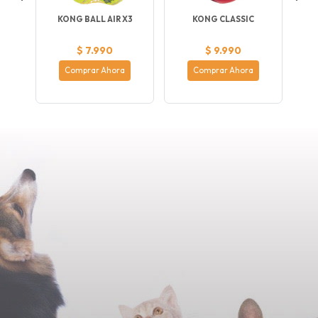
LL
KONG BALL AIR X3
KONG CLASSIC
P
ZAS
OR
$ 7.990
$ 9.990
Comprar Ahora
Comprar Ahora