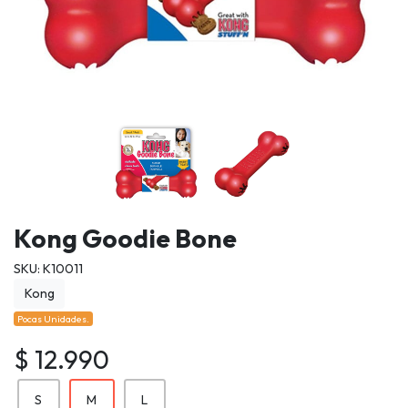
Kong Goodie Bone
SKU: K10011
Kong
Pocas Unidades.
$ 12.990
S
M
L