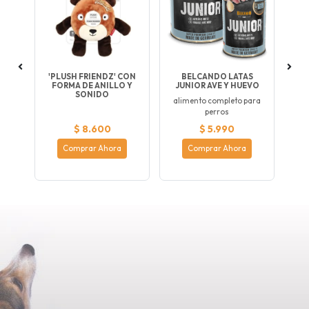
CK
'PLUSH FRIENDZ' CON
BELCANDO LATAS
W
FORMA DE ANILLO Y
JUNIOR AVE Y HUEVO
SONIDO
alimento completo para
perros
$ 8.600
$ 5.990
Comprar Ahora
Comprar Ahora