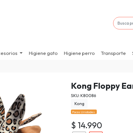
esorios
Higiene gato
Higiene perro
Transporte
Kong Floppy Ea
SKU: K80086
Kong
Pocas Unidades.
$ 14.990