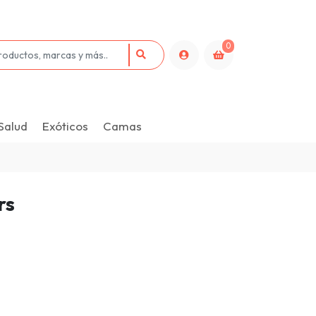
0
Salud
Exóticos
Camas
rs