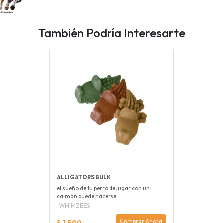
También Podría Interesarte
ALLIGATORS BULK
el sueño de tu perro de jugar con un
caimán puede hacerse...
WHIMZEES
Comprar Ahora
$ 1.500