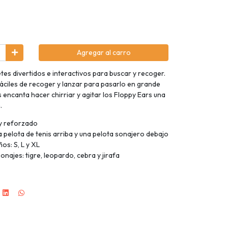
Agregar al carro
es divertidos e interactivos para buscar y recoger.
fáciles de recoger y lanzar para pasarlo en grande
s encanta hacer chirriar y agitar los Floppy Ears una
.
 y reforzado
 pelota de tenis arriba y una pelota sonajero debajo
os: S, L y XL
najes: tigre, leopardo, cebra y jirafa