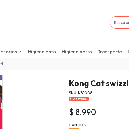
esorios
Higiene gato
Higiene perro
Transporte
rd
Kong Cat swizzl
SKU: K81008
Agotado.
$ 8.990
CANTIDAD