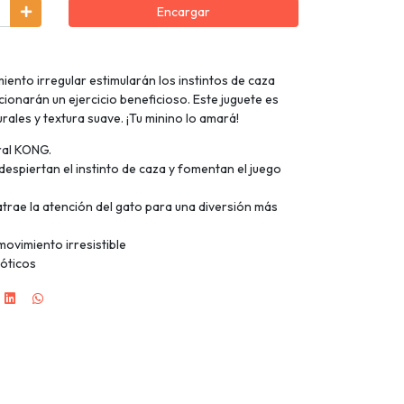
Encargar
miento irregular estimularán los instintos de caza
rcionarán un ejercicio beneficioso. Este juguete es
rales y textura suave. ¡Tu minino lo amará!
ral KONG.
espiertan el instinto de caza y fomentan el juego
atrae la atención del gato para una diversión más
ovimiento irresistible
óticos