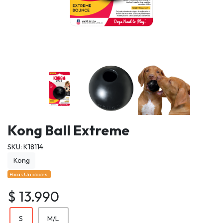
Kong Ball Extreme
SKU: K18114
Kong
Pocas Unidades.
$ 13.990
S
M/L