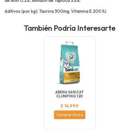
de Atún 0,2%, Almidón de Tapioca 3,6%.
Aditivos (por kg): Taurina 300mg, Vitamina E 200 IU.
También Podría Interesarte
ARENA SANICAT
CLUMPING 12K
$ 14.990
Comprar Ahora