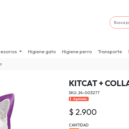
esorios
Higiene gato
Higiene perro
Transporte
a
KITCAT + COL
SKU: 24-003277
Agotado.
$ 2.900
CANTIDAD