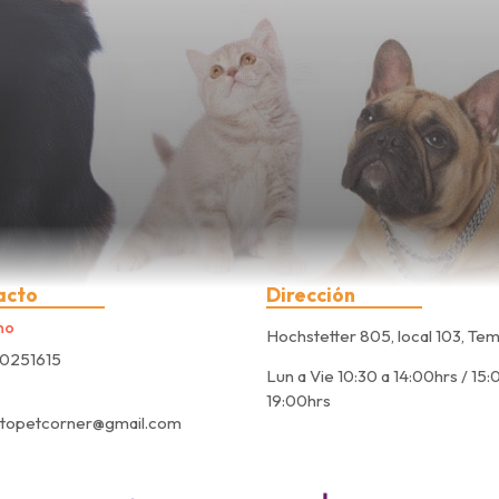
acto
Dirección
no
Hochstetter 805, local 103, Te
0251615
Lun a Vie 10:30 a 14:00hrs / 15:
19:00hrs
ctopetcorner@gmail.com