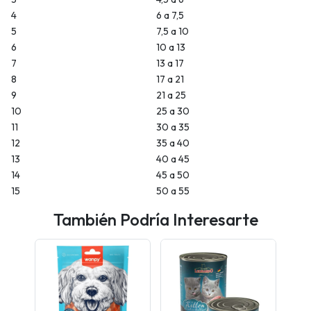
4
6 a 7,5
5
7,5 a 10
6
10 a 13
7
13 a 17
8
17 a 21
9
21 a 25
10
25 a 30
11
30 a 35
12
35 a 40
13
40 a 45
14
45 a 50
15
50 a 55
También Podría Interesarte