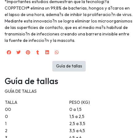
*Importantes estudios demuestran que la tecnologi?a
COPPTECH® elimina un 99,8% de bacterias, hongos y a?caros en
el lapso de una hora, adema?s de inhibir la proliferacio?n de virus.
Mediante esta innovacio?n se logra eliminar los microorganismos
de las superficies de contacto, que es el medio ma?s habitual de
transmisio?n de infecciones creando una barrera invisible entre
la fuente de infeccio?n y la mascota.
Guía de tallas
Guía de tallas
GUÍA DE TALLAS
TALLA
PESO (KG)
00
0 a 1,5
0
1,5 a 2,5
1
2,5 a 3,5
2
3,5 a 4,5
3
4,5 a 6