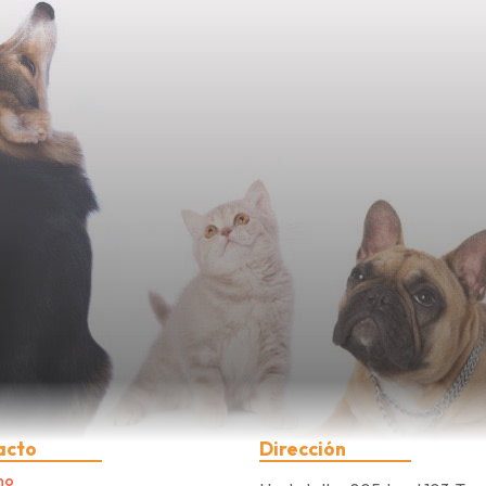
acto
Dirección
no