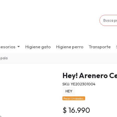
esorios
Higiene gato
Higiene perro
Transporte
 pala
Hey! Arenero C
SKU: YE202301004
HEY
Pocas Unidades.
$ 16.990