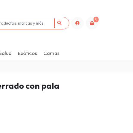
0
Salud
Exóticos
Camas
errado con pala