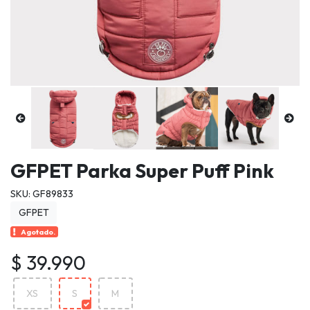
GFPET Parka Super Puff Pink
SKU: GF89833
GFPET
Agotado.
$ 39.990
XS
S
M