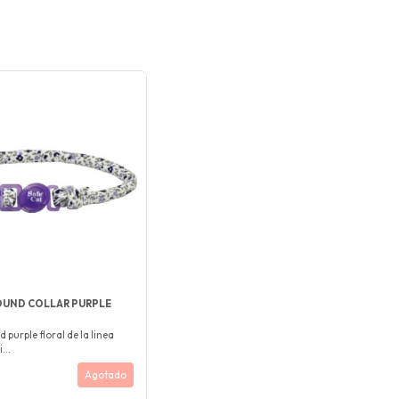
OUND COLLAR PURPLE
d purple floral de la linea
...
Agotado