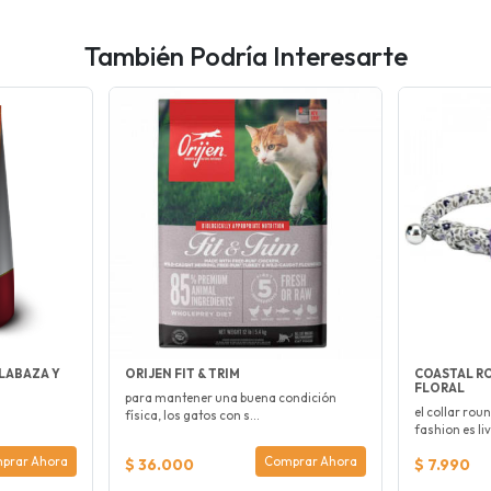
También Podría Interesarte
LABAZA Y
ORIJEN FIT & TRIM
COASTAL R
FLORAL
para mantener una buena condición
el collar roun
física, los gatos con s...
fashion es livi
prar Ahora
Comprar Ahora
$ 36.000
$ 7.990