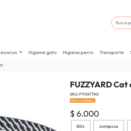
esorios
Higiene gato
Higiene perro
Transporte
ar
FUZZYARD Cat c
SKU: FY047740
Pocas Unidades.
$ 6.000
Blitz
Juxtapose