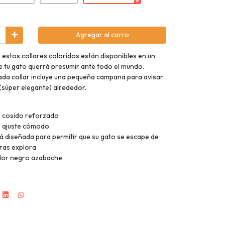
Agregar al carro
estos collares coloridos están disponibles en un
 tu gato querrá presumir ante todo el mundo.
 cada collar incluye una pequeña campana para avisar
 (súper elegante) alrededor.
e cosido reforzado
n ajuste cómodo
tá diseñada para permitir que su gato se escape de
tras explora
olor negro azabache