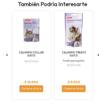
También Podría Interesarte
CALMING COLLAR
CALMING TREATS
A
GATO
GATO
TU
treats para gatos
BEAPHAR
atú
BEAPHAR
ca
$ 16.900
$ 5.500
Comprar Ahora
Comprar Ahora