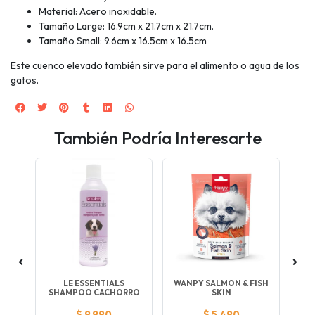
Material: Acero inoxidable.
Tamaño Large: 16.9cm x 21.7cm x 21.7cm.
Tamaño Small: 9.6cm x 16.5cm x 16.5cm
Este cuenco elevado también sirve para el alimento o agua de los
gatos.
También Podría Interesarte
MB
LE ESSENTIALS
WANPY SALMON & FISH
W
SHAMPOO CACHORRO
SKIN
$ 9.990
$ 5.490