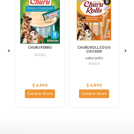
CHURU PERRO
CHURU ROLLS DOG
A
CHICKEN
INABA
S
sabor pollo
al
S
INABA
fre
$ 6.990
$ 6.990
Comprar Ahora
Comprar Ahora