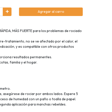
Agregar al carro
RÁPIDA, MÁS FUERTE para los problemas de rociado
s
pre-tratamiento, no se ve afectado por el calor, el
medicación, y es compatible con otros productos
orciona resultados permanentes.
tas, familia y el hogar.
ímetro.
s, asegúrese de rociar por ambos lados. Espere 5
exceso de humedad con un paño o toalla de papel.
egunda aplicación para manchas rebeldes.