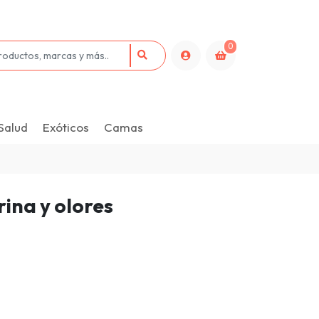
0
Salud
Exóticos
Camas
rina y olores