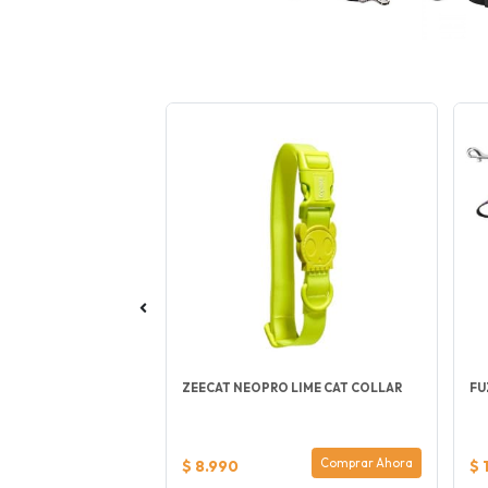
INI ADULT
ZEECAT NEOPRO LIME CAT COLLAR
FU
Comprar Ahora
Comprar Ahora
$ 8.990
$ 