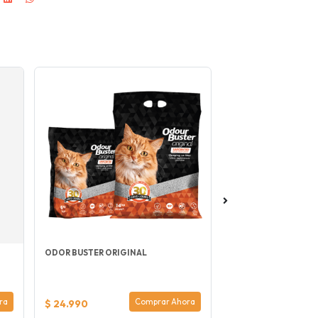
ODOR BUSTER ORIGINAL
BRAVERY LAMB MINI
BRAVERY
ra
Comprar Ahora
$ 24.990
$ 25.000