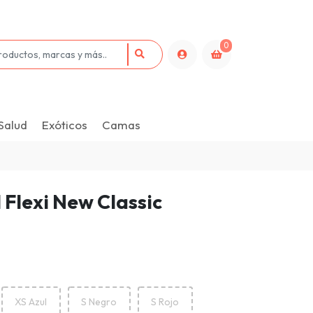
0
Salud
Exóticos
Camas
 Flexi New Classic
XS Azul
S Negro
S Rojo