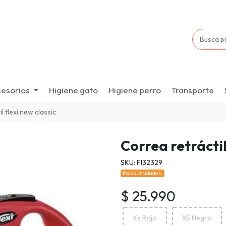
esorios
Higiene gato
Higiene perro
Transporte
l flexi new classic
Correa retráctil
SKU: Fl32329
Pocas Unidades.
$ 25.990
Xs Rojo
XS Negro