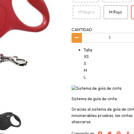
M Negro
M Rojo
CANTIDAD
Talla Largo P
XS
S
M
Sistema de guía de cinta:
Gracias al sistema de guía de cin
innumerables pruebas, las cintas
atascarse.
Compartir en: