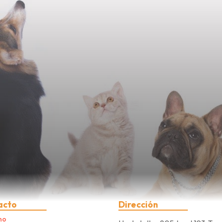
acto
Dirección
no