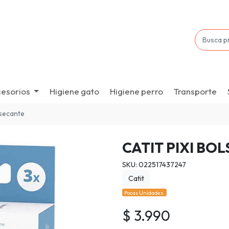
esorios
Higiene gato
Higiene perro
Transporte
esecante
CATIT PIXI BO
SKU: 022517437247
Catit
Pocas Unidades.
$ 3.990