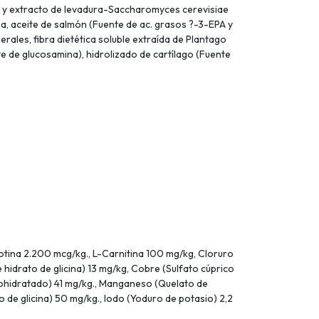
ra y extracto de levadura-Saccharomyces cerevisiae
a, aceite de salmón (Fuente de ac. grasos ?-3-EPA y
erales, fibra dietética soluble extraída de Plantago
te de glucosamina), hidrolizado de cartílago (Fuente
Biotina 2.200 mcg/kg., L-Carnitina 100 mg/kg, Cloruro
hidrato de glicina) 13 mg/kg, Cobre (Sulfato cúprico
nohidratado) 41 mg/kg., Manganeso (Quelato de
o de glicina) 50 mg/kg., Iodo (Yoduro de potasio) 2,2