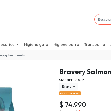
esorios
Higiene gato
Higiene perro
Transporte
uppy l/m breeds
Bravery Salmon
SKU: 4PE120016
Bravery
Pocas Unidades.
$ 74.990