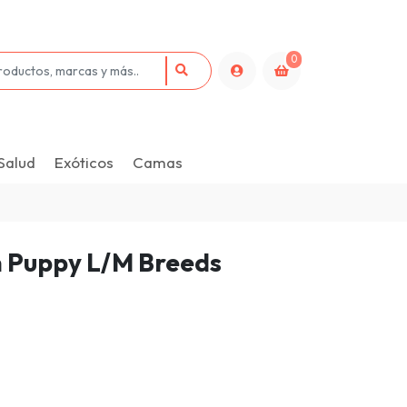
0
Salud
Exóticos
Camas
 Puppy L/M Breeds