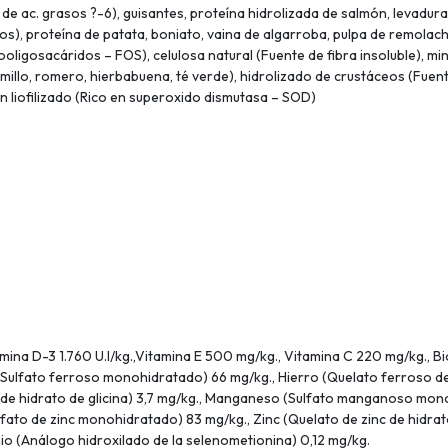
de ac. grasos ?-6), guisantes, proteína hidrolizada de salmón, levadu
), proteína de patata, boniato, vaina de algarroba, pulpa de remolach
ooligosacáridos – FOS), celulosa natural (Fuente de fibra insoluble), min
omillo, romero, hierbabuena, té verde), hidrolizado de crustáceos (Fuen
 liofilizado (Rico en superoxido dismutasa – SOD)
tamina D-3 1.760 U.I/kg.,Vitamina E 500 mg/kg., Vitamina C 220 mg/kg., 
 (Sulfato ferroso monohidratado) 66 mg/kg., Hierro (Quelato ferroso de 
 de hidrato de glicina) 3,7 mg/kg., Manganeso (Sulfato manganoso mo
lfato de zinc monohidratado) 83 mg/kg., Zinc (Quelato de zinc de hidrat
enio (Análogo hidroxilado de la selenometionina) 0,12 mg/kg.