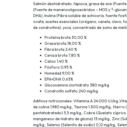
Salmón deshidratado, tapioca, grasa de ave (Fuente 
(Fuente de mananooligosacáridos – MOS y ?-glucanos
DHA), Inulina (Fibra soluble de achicoria, fuente fosf
ovata, aceites esenciales (orégano, canela, clavo, t
de condroitina), yuca, concentrado de zumo de melón
Proteína bruta 30,00 %
Grasa bruta 18,00 %
Fibra bruta 2,40 %
Ceniza bruta 7,80 %
Calcio 1,40 %
Fósforo 0,95 %
Humedad 9,00 %
EPA+DHA 0,63%
Glucosamina clorhidrato 380 mg/kg
Condroitín sulfato 240 mg/kg.
Aditivos nutricionales: Vitamina A 24.000 U.I/kg.,Vi
de colina 1.980 mg/kg., Taurina 1.300 mg/Kg., Hierro
pentahidratado) 5,5 mg/kg., Cobre (Quelato cúprico
manganeso de hidrato de glicina) 13 mg/kg., Zinc (Su
mg/kg., Selenio (Selenito de sodio) 0,12 mg/kg., Sel