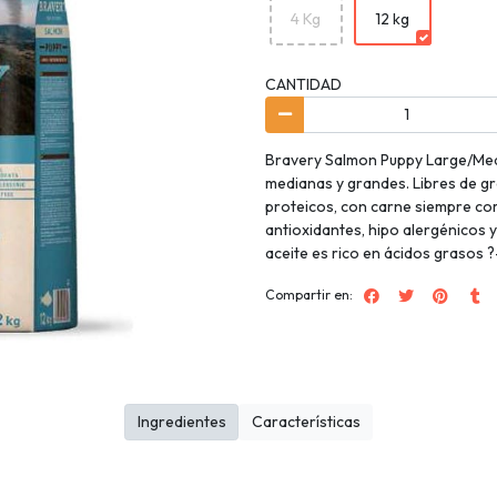
4 Kg
12 kg
CANTIDAD
Bravery Salmon Puppy Large/Med
medianas y grandes. Libres de g
proteicos, con carne siempre co
antioxidantes, hipo alergénicos y
aceite es rico en ácidos grasos 
Compartir en:
Ingredientes
Características