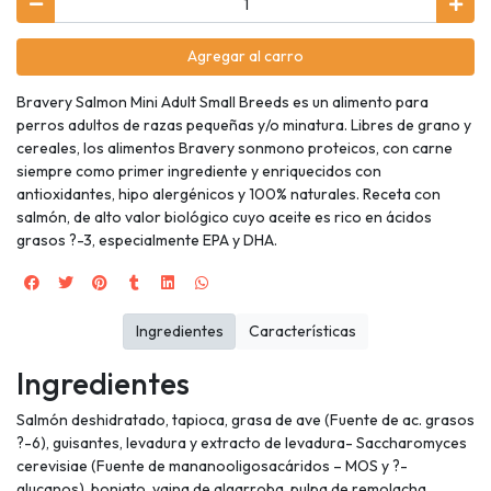
Agregar al carro
Bravery Salmon Mini Adult Small Breeds es un alimento para
perros adultos de razas pequeñas y/o minatura. Libres de grano y
cereales, los alimentos Bravery sonmono proteicos, con carne
siempre como primer ingrediente y enriquecidos con
antioxidantes, hipo alergénicos y 100% naturales. Receta con
salmón, de alto valor biológico cuyo aceite es rico en ácidos
grasos ?-3, especialmente EPA y DHA.
Ingredientes
Características
Ingredientes
Salmón deshidratado, tapioca, grasa de ave (Fuente de ac. grasos
?-6), guisantes, levadura y extracto de levadura- Saccharomyces
cerevisiae (Fuente de mananooligosacáridos – MOS y ?-
glucanos), boniato, vaina de algarroba, pulpa de remolacha,