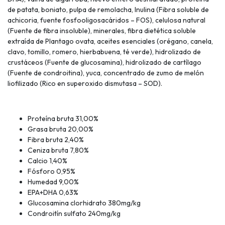
de patata, boniato, pulpa de remolacha, Inulina (Fibra soluble de
achicoria, fuente fosfooligosacáridos – FOS), celulosa natural
(Fuente de fibra insoluble), minerales, fibra dietética soluble
extraída de Plantago ovata, aceites esenciales (orégano, canela,
clavo, tomillo, romero, hierbabuena, té verde), hidrolizado de
crustáceos (Fuente de glucosamina), hidrolizado de cartílago
(Fuente de condroitina), yuca, concentrado de zumo de melón
liofilizado (Rico en superoxido dismutasa – SOD).
Proteína bruta 31,00%
Grasa bruta 20,00%
Fibra bruta 2,40%
Ceniza bruta 7,80%
Calcio 1,40%
Fósforo 0,95%
Humedad 9,00%
EPA+DHA 0,63%
Glucosamina clorhidrato 380mg/kg
Condroitín sulfato 240mg/kg