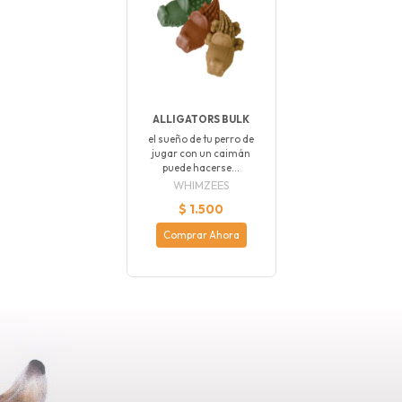
ALLIGATORS BULK
el sueño de tu perro de
jugar con un caimán
puede hacerse...
WHIMZEES
$ 1.500
Comprar Ahora