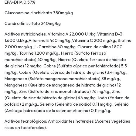
EPA+DHA 0,57%
Glucosamina clorhidrato 380mg/kg
Condroitín sulfato 240mg/kg
Aditivos nutricionales: Vitamina A 22.000 U.I/kg.,Vitamina D-3
1.600 U.I/kg.,Vitamina E 460 mg/kg.,Vitamina C 200 mg/kg., Biotina
2.000 mcg/kg., L-Carnitina 60 mg/kg, Cloruro de colina 1.800
mg/kg., Taurina 1.200 mg/Kg., Hierro (Sulfato ferroso
monohidratado) 60 mg/kg., Hierro (Quelato ferroso de hidrato
de glicina) 12 mg/kg, Cobre (Sulfato cúprico pentahidratado) 5,5
mg/kg., Cobre (Quelato cúprico de hidrato de glicina) 3,4 mg/kg.,
Manganeso (Sulfato manganoso monohidratado) 38 mg/kg.,
Manganeso (Quelato de manganeso de hidrato de glicina) 12
mg/kg., Zinc (Sulfato de zinc monohidratado) 76 mg/kg., Zinc
(Quelato de zinc de hidrato de glicina) 46 mg/kg., Iodo (Yoduro de
potasio) 2 mg/kg., Selenio (Selenito de sodio) 0,11 mg/kg., Selenio
(Análogo hidroxilado de la selenometionina) 0,11 mg/kg.
Aditivos tecnológicos: Antioxidantes naturales (Aceites vegetales
ricos en tocoferoles).