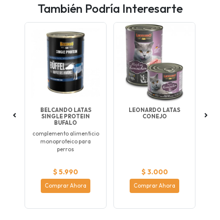
También Podría Interesarte
TA
BELCANDO LATAS
LEONARDO LATAS
LAT
SINGLE PROTEIN
CONEJO
BUFALO
T
complemento alimenticio
monoproteico para
perros
$ 5.990
$ 3.000
Comprar Ahora
Comprar Ahora