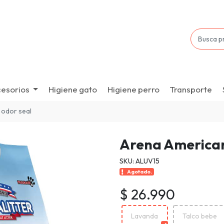
esorios
Higiene gato
Higiene perro
Transporte
a odor seal
Arena American 
SKU: ALUV15
Agotado.
$ 26.990
Lavanda
Talco bebe