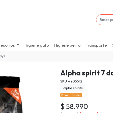
esorios
Higiene gato
Higiene perro
Transporte
days
Alpha spirit 7 d
SKU: 4205512
alpha spirits
Pocas Unidades.
$ 58.990