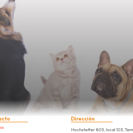
acto
Dirección
no
Hochstetter 805, local 103, Te