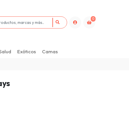
0
Salud
Exóticos
Camas
ays