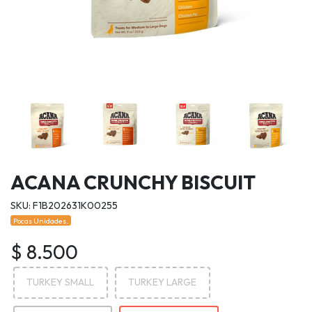
ACANA CRUNCHY BISCUIT
SKU: F1B202631K00255
Pocas Unidades.
$ 8.500
TURKEY SMALL
TURKEY LARGE