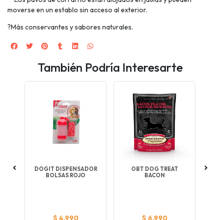
moverse en un establo sin acceso al exterior.
?Más conservantes y sabores naturales.
También Podría Interesarte
E
DOGIT DISPENSADOR
OBT DOG TREAT
DANO
BOLSAS ROJO
BACON
TER
$ 4.990
$ 6.990